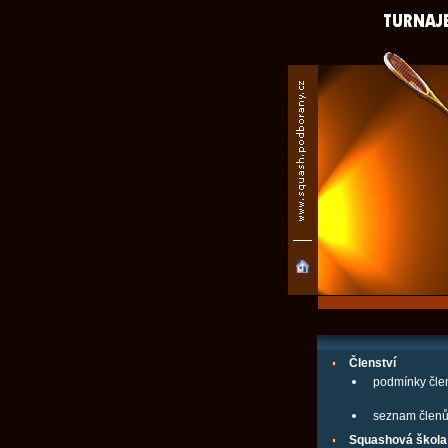
Členství
podmínky člen
seznam člen
Squashová škola