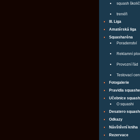
squash školi
trenéři
III. Liga
Amatérská liga
Squasharéna
Poradenství
Reklamní plo
Provozní řád
Testovací ce
Fotogalerie
Pravidla squashe
Učebnice squas
O squashi
Desatero squash
Odkazy
Návštěvní kniha
Rezervace